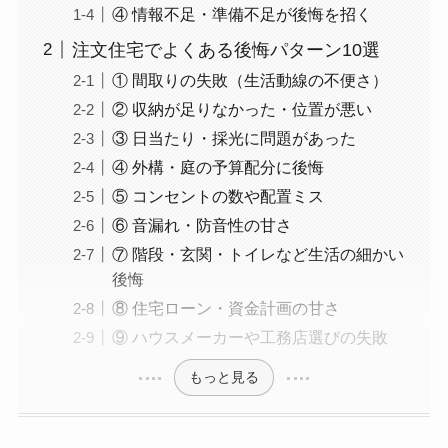
④ 情報不足・準備不足が後悔を招く
注文住宅でよくある後悔パターン10選
① 間取りの失敗（生活動線の不便さ）
② 収納が足りなかった・位置が悪い
③ 日当たり・採光に問題があった
④ 外構・庭の予算配分に後悔
⑤ コンセントの数や配置ミス
⑥ 音漏れ・防音性の甘さ
⑦ 階段・玄関・トイレなど生活の細かい
後悔
⑧ 住宅ローン・資金計画の甘さ
⑨ ハウスメーカーや工務店選びの失敗
もっと見る